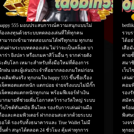
happy 555 มอบประสบการณ์ความสนุกแบบไม่
betfl
ต้องลงทุนด้วยระบบทดลองเล่นที่ให้ทุกคน
รวบรว
สามารถเข้ามาทดสอบเกมได้ฟรีทุกเกม ทุกเกม
ได้อย
เล่นผ่านระบบทดลองเล่น ไม่ว่าจะเป็นสล็อต บา
เสือม
คาร่า ยิงปลา หรือเกมคาสิโนอื่น ๆ จากค่ายดัง
ค่ายช
ระดับโลก เหมาะสำหรับทั้งมือใหม่ที่ต้องการ
สมาชิ
ฝึกฝน และผู้เล่นประจำที่อยากลองเกมใหม่ก่อน
เว็บไ
ลงเดิมพันจริง ทุกเกมใน happy 555 ขึ้นชื่อเรื่อง
เล่นผ
แจ็คพอตแตกหนัก แตกบ่อย จ่ายจริงแบบไม่มีกั๊ก
คอมพ
แจ็คพอตแตกหนักทุกเกม พร้อมฟีเจอร์ทำเงิน
รองรั
มากมายที่ช่วยเพิ่มโอกาสคว้ารางวัลใหญ่ ระบบ
สมัคร
เว็บไซต์ทันสมัย ลื่นไหล รองรับการเล่นผ่านมือ
พร้อม
ถือและคอมพิวเตอร์ ฝากถอนสะดวกด้วยระบบ
พิเศ
ออโต้ รองรับทั้งธนาคารและ True Wallet ไม่มี
วงจรท
ขั้นต่ำ สนุกได้ตลอด 24 ชั่วโมง คุ้มค่าทุกการ
ทุกยอ