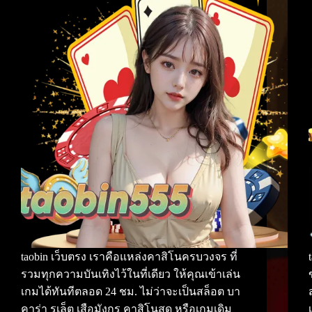
taobin เว็บตรง เราคือแหล่งคาสิโนครบวงจร ที่
รวมทุกความบันเทิงไว้ในที่เดียว ให้คุณเข้าเล่น
เกมได้ทันทีตลอด 24 ชม. ไม่ว่าจะเป็นสล็อต บา
คาร่า รูเล็ต เสือมังกร คาสิโนสด หรือเกมเดิม