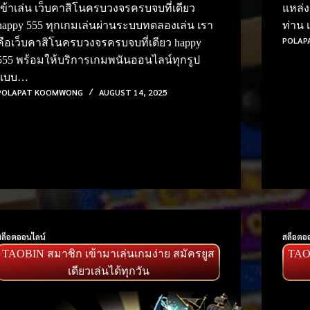
เข้าเล่น เว็บคาสิโนครบวงจรครบจบที่เดียว
แหล่
happy 555 ทุกเกมเล่นผ่านระบบทดลองเล่น เรา
ท่าน 
POLAP
คือเว็บคาสิโนครบวงจรครบจบที่เดียว happy
555 พร้อมให้บริการเกมพนันออนไลน์ทุกรูป
แบบ…
POLAPAT KOOMWONG
AUGUST 14, 2025
สล็อตออนไลน์
สล็อตอ
TAOBIN สมาชิก เข้ามาเล่นเกมง่าย สมัครยูส
TAOB
เดียวเล่นได้ทุกวัน