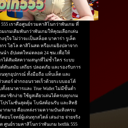
ik 555 เราคือศูนย์รวมคาสิโนกว่าพันเกม ที่
มเกมเดิมพันกว่าพันเกมให้คุณเลือกเล่น
่างจุใจ ไม่ว่าจะเป็นสล็อต บาคาร่า รูเล็ต
ังกร ไฮโล คาสิโนสด หรือเกมยิงปลาจาก
ั้นนำ อัปเดตใหม่ตลอด 24 ชม.เพื่อให้
กได้สัมผัสความสนุกที่ไม่ซ้ำใคร ระบบ
ซต์ทันสมัย เสถียร ปลอดภัย และรองรับการ
่านทุกอุปกรณ์ ทั้งมือถือ แท็บเล็ต และ
ิวเตอร์ ฝากถอนรวดเร็วด้วยระบบออโต้
บทั้งธนาคารและ True Wallet ไม่มีขั้นต่ำ
สมาชิกง่าย ใช้ยูสเดียวเล่นได้ครบทุกเกม
โปรโมชั่นสุดคุ้ม โบนัสต้อนรับ และสิทธิ
ษมากมาย คือแหล่งรวมความบันเทิงครบ
ี่ตอบโจทย์ผู้เล่นทุกสไตล์ เล่นง่าย จ่ายจริง
ด ศูนย์รวมคาสิโนกว่าพันเกม betflik 555