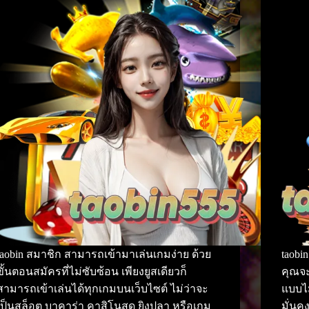
taobin สมาชิก สามารถเข้ามาเล่นเกมง่าย ด้วย
taobin
ขั้นตอนสมัครที่ไม่ซับซ้อน เพียงยูสเดียวก็
คุณจะ
สามารถเข้าเล่นได้ทุกเกมบนเว็บไซต์ ไม่ว่าจะ
แบบไ
เป็นสล็อต บาคาร่า คาสิโนสด ยิงปลา หรือเกม
มั่นค