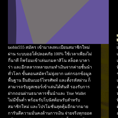
taobin555 สมัคร เข้ามาลงทะเบียนสมาชิกใหม่
ผ่าน ระบบออโต้ปลอดภัย 100% ใช้เวลาเพียงไม่
กี่นาที ก็พร้อมเข้าเล่นเกมคาสิโน สล็อต บาคา
ร่า และอีกหลากหลายเกมทำเงินจากค่ายชั้นนำ
ทั่วโลก ขั้นตอนสมัครไม่ยุ่งยาก แค่กรอกข้อมูล
พื้นฐาน ยืนยันเบอร์โทรศัพท์ และตั้งรหัสผ่าน ก็
สามารถรับยูสเซอร์เข้าเล่นได้ทันที รองรับการ
ฝากถอนผ่านธนาคารชั้นนำและ True Wallet
ไม่มีขั้นต่ำ พร้อมรับโบนัสต้อนรับสำหรับ
สมาชิกใหม่ และโปรโมชั่นสุดคุ้มอีกมากมาย
การันตีความมั่นคงด้านการเงิน จ่ายจริงทุกยอด