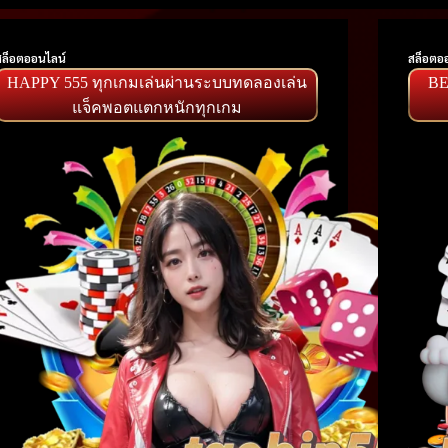
สล็อตออนไลน์
สล็อตอ
HAPPY 555 ทุกเกมเล่นผ่านระบบทดลองเล่น
BE
แจ็คพอตแตกหนักทุกเกม