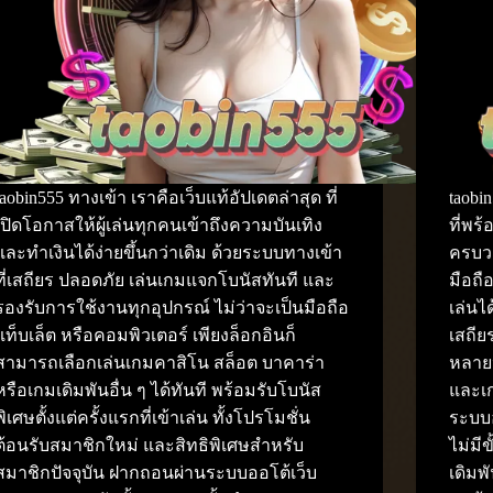
taobin555 ทางเข้า เราคือเว็บแท้อัปเดตล่าสุด ที่
taobi
เปิดโอกาสให้ผู้เล่นทุกคนเข้าถึงความบันเทิง
ที่พ
และทำเงินได้ง่ายขึ้นกว่าเดิม ด้วยระบบทางเข้า
ครบวง
ที่เสถียร ปลอดภัย เล่นเกมแจกโบนัสทันที และ
มือถื
รองรับการใช้งานทุกอุปกรณ์ ไม่ว่าจะเป็นมือถือ
เล่นไ
แท็บเล็ต หรือคอมพิวเตอร์ เพียงล็อกอินก็
เสถี
สามารถเลือกเล่นเกมคาสิโน สล็อต บาคาร่า
หลายป
หรือเกมเดิมพันอื่น ๆ ได้ทันที พร้อมรับโบนัส
และเ
พิเศษตั้งแต่ครั้งแรกที่เข้าเล่น ทั้งโปรโมชั่น
ระบบอ
ต้อนรับสมาชิกใหม่ และสิทธิพิเศษสำหรับ
ไม่มีข
สมาชิกปัจจุบัน ฝากถอนผ่านระบบออโต้เว็บ
เดิมพ