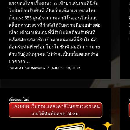
แรงของไทย เว็บตรง 555 เข้ามาเล่นเกมที่นี่รับ
โบนัสต้อนรับทันที เป็นเว็บแท้มาแรงของไทย
เว็บตรง 555 ศูนย์รวมเกมคาสิโนออนไลน์และ
สล็อตครบวงจรที่กำลังได้รับความนิยมอย่างต่อ
เนื่อง เข้ามาเล่นเกมที่นี่รับโบนัสต้อนรับทันที
หลังสมัครสมาชิก เข้ามาเล่นเกมที่นี่รับโบนัส
ต้อนรับทันที พร้อมโปรโมชั่นพิเศษอีกมากมาย
สำหรับผู้เล่นทุกคน ไม่ว่าจะเป็นสล็อตแตกง่าย
บาคาร่า…
POLAPAT KOOMWONG
AUGUST 15, 2025
สล็อตออนไลน์
TAOBIN เว็บตรง แหล่งคาสิโนครบวงจร เล่น
เกมได้ทันทีตลอด 24 ชม.