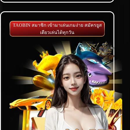
TAOBIN สมาชิก เข้ามาเล่นเกมง่าย สมัครยูส
เดียวเล่นได้ทุกวัน