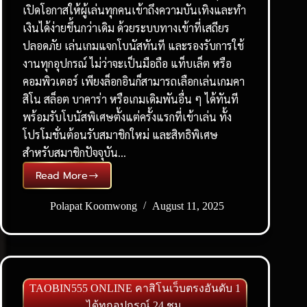
เปิดโอกาสให้ผู้เล่นทุกคนเข้าถึงความบันเทิงและทำ
เงินได้ง่ายขึ้นกว่าเดิม ด้วยระบบทางเข้าที่เสถียร
ปลอดภัย เล่นเกมแจกโบนัสทันที และรองรับการใช้
งานทุกอุปกรณ์ ไม่ว่าจะเป็นมือถือ แท็บเล็ต หรือ
คอมพิวเตอร์ เพียงล็อกอินก็สามารถเลือกเล่นเกมคา
สิโน สล็อต บาคาร่า หรือเกมเดิมพันอื่น ๆ ได้ทันที
พร้อมรับโบนัสพิเศษตั้งแต่ครั้งแรกที่เข้าเล่น ทั้ง
โปรโมชั่นต้อนรับสมาชิกใหม่ และสิทธิพิเศษ
สำหรับสมาชิกปัจจุบัน…
Read More
taobin555 ทางเข้า เว็บแท้อัปเดตล่าสุด เล่นเกมแจกโบนัสทั
Polapat Koomwong
August 11, 2025
TAOBIN555 ONLINE คาสิโนเว็บตรงอันดับ 1
ได้ทุกอุปกรณ์ 24 ชม.