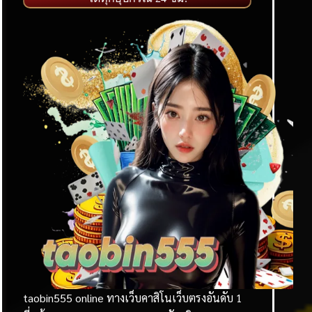
taobin555 online ทางเว็บคาสิโนเว็บตรงอันดับ 1