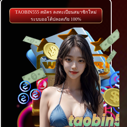
TAOBIN555 สมัคร ลงทะเบียนสมาชิกใหม่
ระบบออโต้ปลอดภัย 100%