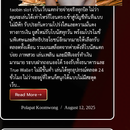
taobin slot เป็นเว็บแตกง่ายจ่ายจริงทุกบิล ไม่ว่า
คุณจะเล่นได้เท่าไหร่ก็โอนตรงเข้าสู่บัญชีทันทีแบบ
ไม่มีหัก รับประกันความโปร่งใสและความมั่นคง
ทางการเงิน ยูสใหม่รับโบนัสทุกวัน พร้อมโปรโมชั่
นพิเศษและสิทธิประโยชน์อีกมากมายให้เลือกรับ
ตลอดทั้งเดือน รวมเกมสล็อตจากค่ายดังที่โบนัสแตก
บ่อย ภาพสวย เล่นเพลิน และมีฟีเจอร์ทำเงิน
มากมาย ระบบฝากถอนออโต้ รองรับทั้งธนาคารและ
True Wallet ไม่มีขั้นต่ำ เล่นได้ทุกอุปกรณ์ตลอด 24
ชั่วโมง ไม่ว่าจะอยู่ที่ไหนก็สนุกได้แบบไม่มีสะดุด
เว็บ…
Read More
taobin slot เว็บแตกง่ายจ่ายจริงทุกบิล ยูสใหม่รับโบนัสทุกว
Polapat Koomwong
August 12, 2025