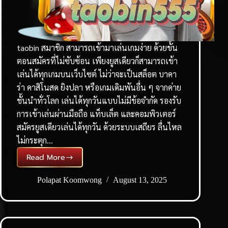
taobin สมาชิก สามารถเข้ามาเล่นเกมง่าย ด้วยขั้น
ตอนสมัครที่ไม่ซับซ้อน เพียงยูสเดียวก็สามารถเข้า
เล่นได้ทุกเกมบนเว็บไซต์ ไม่ว่าจะเป็นสล็อต บาคา
ร่า คาสิโนสด ยิงปลา หรือเกมเดิมพันอื่น ๆ จากค่าย
ชั้นนำทั่วโลก เล่นได้ทุกวันแบบไม่มีข้อจำกัด รองรับ
การเข้าเล่นผ่านมือถือ แท็บเล็ต และคอมพิวเตอร์
สมัครยูสเดียวเล่นได้ทุกวัน ด้วยระบบเสถียร ลื่นไหล
ไม่กระตุก…
Read More
taobin สมาชิก เข้ามาเล่นเกมง่าย สมัครยูสเดียวเล่นได้ทุกวั
Polapat Koomwong
August 13, 2025