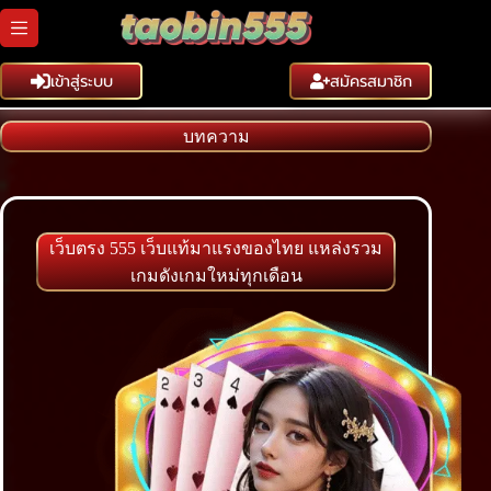
Skip
to
content
เข้าสู่ระบบ
สมัครสมาชิก
บทความ
เว็บตรง 555 เว็บแท้มาแรงของไทย แหล่งรวม
เกมดังเกมใหม่ทุกเดือน