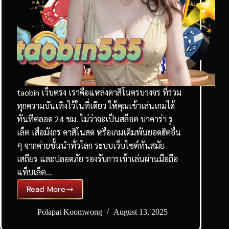
taobin เว็บตรง เราคือแหล่งคาสิโนครบวงจร ที่รวม
ทุกความบันเทิงไว้ในที่เดียว ให้คุณเข้าเล่นเกมได้
ทันทีตลอด 24 ชม. ไม่ว่าจะเป็นสล็อต บาคาร่า รู
เล็ต เสือมังกร คาสิโนสด หรือเกมเดิมพันยอดฮิตอื่น
ๆ จากค่ายชั้นนำทั่วโลก ระบบเว็บไซต์ทันสมัย
เสถียร และปลอดภัย รองรับการเข้าเล่นผ่านมือถือ
แท็บเล็ต…
Read More
taobin เว็บตรง แหล่งคาสิโนครบวงจร เล่นเกมได้ทันทีตล
Polapat Koomwong
August 13, 2025